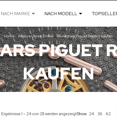
NACH MARKE
NACH MODELL
TOPSELLE
Home
Replica Uhren Online
Audemars Piguet Replica kaufen
/
/
ARS PIGUET R
KAUFEN
Show
24
Ergebnisse 1 – 24 von 28 werden angezeigt
36
62