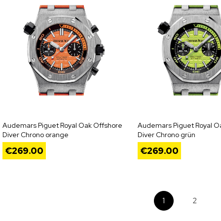
Audemars Piguet Royal Oak Offshore
Audemars Piguet Royal O
Diver Chrono orange
Diver Chrono grün
€
269.00
€
269.00
1
2