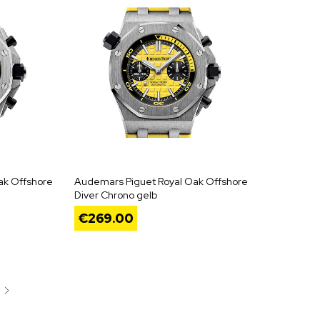
ak Offshore
Audemars Piguet Royal Oak Offshore
Diver Chrono gelb
€
269.00