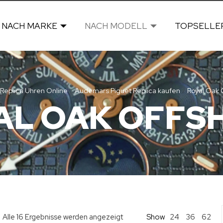
NACH MARKE
NACH MODELL
TOPSELLE
Replica Uhren Online
Audemars Piguet Replica kaufen
Royal Oak 
/
/
AL OAK OFFS
Show
24
Alle 16 Ergebnisse werden angezeigt
36
62