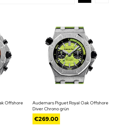
ak Offshore
Audemars Piguet Royal Oak Offshore
Diver Chrono grün
€
269.00