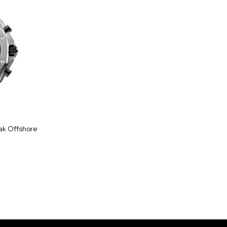
ak Offshore