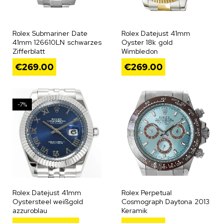
Rolex Submariner Date
Rolex Datejust 41mm
41mm 126610LN schwarzes
Oyster 18k gold
Zifferblatt
Wimbledon
€
269.00
€
269.00
-7%
Rolex Datejust 41mm
Rolex Perpetual
Oystersteel weißgold
Cosmograph Daytona 2013
azzuroblau
Keramik