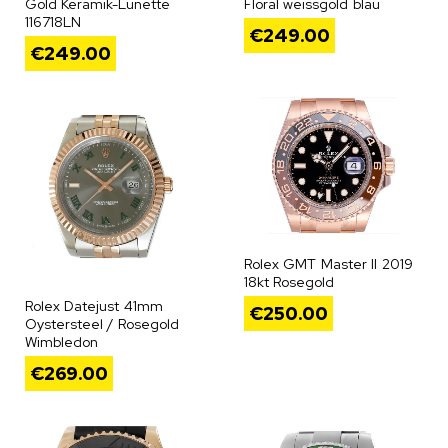
Gold Keramik-Lünette
Floral weissgold blau
116718LN
€
249.00
€
249.00
Rolex GMT Master II 2019
18kt Rosegold
Rolex Datejust 41mm
€
250.00
Oystersteel / Rosegold
Wimbledon
€
269.00