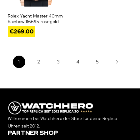
Rolex Yacht Master 40mm
Rainbow 116695 rosegold
€
269.00
1
2
3
4
5
Willkommen bei Watchhero der Store für deine Replica
Uhren seit 2012.
PARTNER SHOP