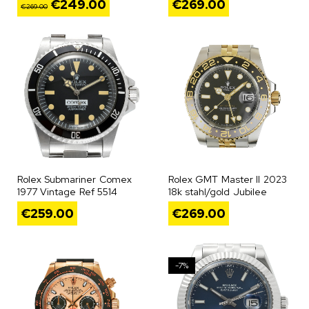
€
249.00
€
269.00
€
269.00
Rolex Submariner Comex
Rolex GMT Master II 2023
1977 Vintage Ref 5514
18k stahl/gold Jubilee
€
259.00
€
269.00
-7%