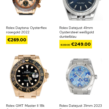
Rolex Daytona Oysterflex
Rolex Datejust 41mm
rosegold 2022
Oystersteel weißgold
dunkelblau
€
269.00
€
249.00
€
269.00
Rolex GMT Master II 18k
Rolex Datejust 31mm 2023