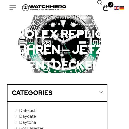
0
Home
Replica Uhren Online
/
/
Rolex Replica Uhren – Jetzt entdecken
ROLEX REPLICA
UHREN – JETZT
ENTDECKEN
CATEGORIES
Datejust
Daydate
Daytona
GMT Master