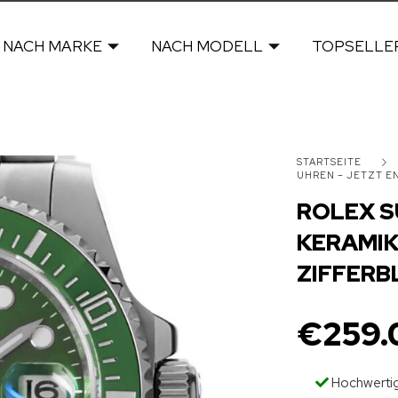
NACH MARKE
NACH MODELL
TOPSELLE
STARTSEITE
UHREN – JETZT 
ROLEX S
KERAMIK
ZIFFERB
€
259.
Hochwertig