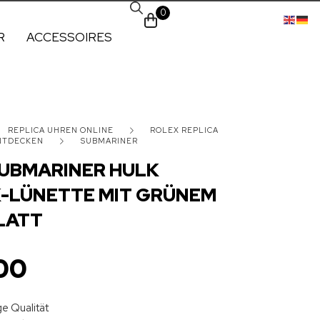
0
R
ACCESSOIRES
REPLICA UHREN ONLINE
ROLEX REPLICA
ENTDECKEN
SUBMARINER
UBMARINER HULK
-LÜNETTE MIT GRÜNEM
LATT
00
e Qualität