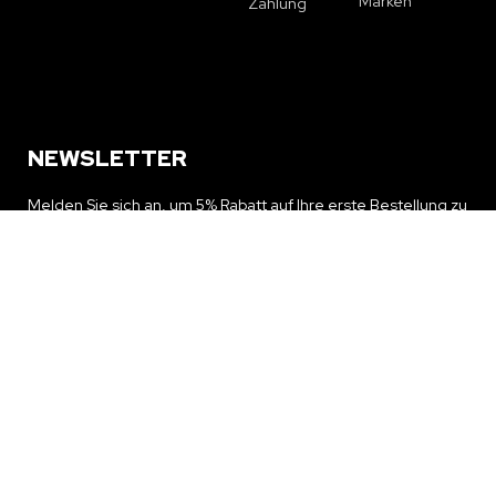
Marken
Zahlung
NEWSLETTER
Melden Sie sich an, um 5% Rabatt auf Ihre erste Bestellung zu
erhalten und über Sonderangebote und Neuigkeiten auf dem
Laufenden zu bleiben
NEWSLETTER ERHALTEN