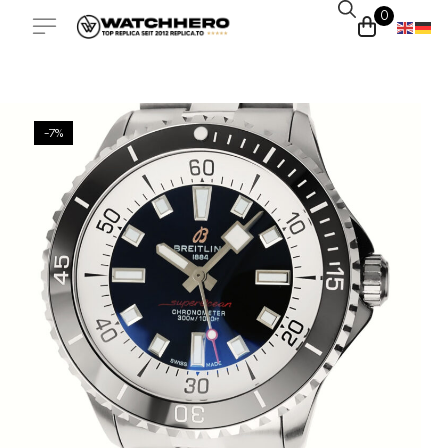
0
-7%