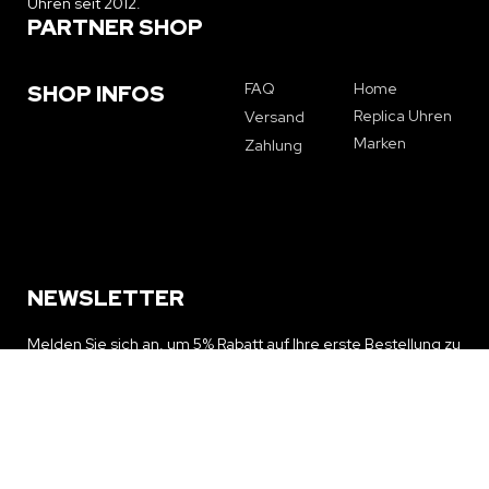
Uhren seit 2012.
PARTNER SHOP
FAQ
Home
SHOP INFOS
Replica Uhren
Versand
Marken
Zahlung
NEWSLETTER
Melden Sie sich an, um 5% Rabatt auf Ihre erste Bestellung zu
erhalten und über Sonderangebote und Neuigkeiten auf dem
Laufenden zu bleiben