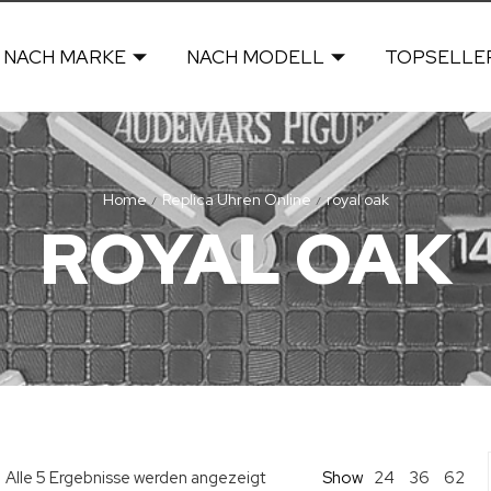
NACH MARKE
NACH MODELL
TOPSELLE
Home
Replica Uhren Online
royal oak
/
/
ROYAL OAK
Show
24
Alle 5 Ergebnisse werden angezeigt
36
62