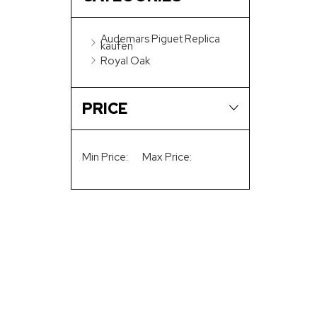
Audemars Piguet Replica
kaufen
Royal Oak
PRICE
Min Price:
Max Price: