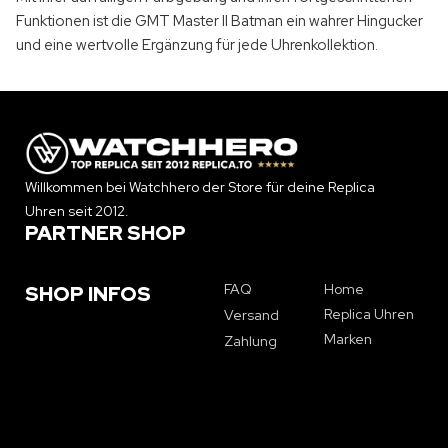
Funktionen ist die
GMT Master
II Batman ein wahrer Hingucker
und eine wertvolle Ergänzung für jede Uhrenkollektion.
Willkommen bei Watchhero der Store für deine Replica
Uhren seit 2012.
PARTNER SHOP
FAQ
Home
SHOP INFOS
Replica Uhren
Versand
Marken
Zahlung