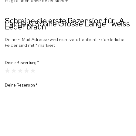
Es gibt noch keine Rezensionen.
Schreibe die erste Rezension für „A.
Lange & Söhne Grosse Lange 1 weiss
Leder braun“
Deine E-Mail-Adresse wird nicht veröffentlicht.
Erforderliche
Felder sind mit
*
markiert
Deine Bewertung
*
Deine Rezension
*