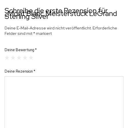
Schreibe die erste Rezension für
„Mont Blanc Meisterstück LeGrand
Sterling Silver“
Deine E-Mail-Adresse wird nicht veröffentlicht.
Erforderliche
Felder sind mit
*
markiert
Deine Bewertung
*
Deine Rezension
*