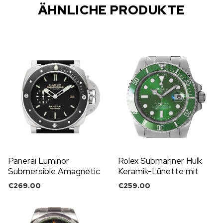
ÄHNLICHE PRODUKTE
Panerai Luminor
Rolex Submariner Hulk
Submersible Amagnetic
Keramik-Lünette mit
mit Kautschukband
grünem Zifferblatt
€
269.00
€
259.00