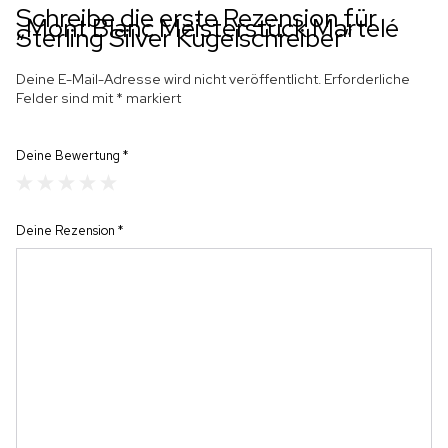
Schreibe die erste Rezension für
„Mont Blanc Meisterstück Martelé
Sterling Silver Kugelschreiber“
Deine E-Mail-Adresse wird nicht veröffentlicht.
Erforderliche
Felder sind mit
*
markiert
Deine Bewertung
*
Deine Rezension
*