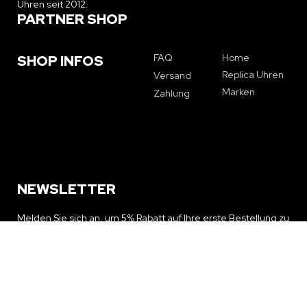
Uhren seit 2012.
PARTNER SHOP
FAQ
Home
SHOP INFOS
Replica Uhren
Versand
Marken
Zahlung
NEWSLETTER
Melden Sie sich an, um 5% Rabatt auf Ihre erste Bestellung zu
erhalten und über Sonderangebote und Neuigkeiten auf dem
Laufenden zu bleiben