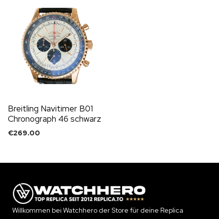
Breitling Navitimer B01
Chronograph 46 schwarz
silbernes Zifferblatt
€
269.00
Willkommen bei Watchhero der Store für deine Replica