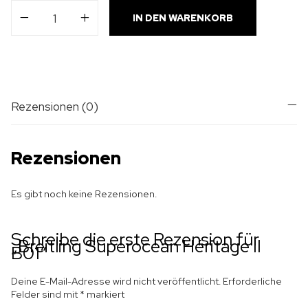
IN DEN WARENKORB
Rezensionen (0)
Rezensionen
Es gibt noch keine Rezensionen.
Schreibe die erste Rezension für
„Breitling Superocean Héritage II
B01“
Deine E-Mail-Adresse wird nicht veröffentlicht.
Erforderliche
Felder sind mit
*
markiert