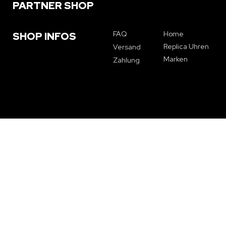
PARTNER SHOP
FAQ
Home
SHOP INFOS
Replica Uhren
Versand
Marken
Zahlung
NEWSLETTER
Melden Sie sich an, um 5% Rabatt auf Ihre erste Bestellung zu
erhalten und über Sonderangebote und Neuigkeiten auf dem
Laufenden zu bleiben