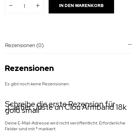
IN DEN WARENKORB
Rezensionen (0)
Rezensionen
Es gibt noch keine Rezensionen.
Schreibe die erste Rezension für
„Cartier Juste un Clou Armband 18k
gold small“
Deine E-Mail-Adresse wird nicht veröffentlicht.
Erforderliche
Felder sind mit
*
markiert