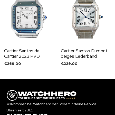
Cartier Santos de
Cartier Santos Dumont
Cartier 2023 PVD
beiges Lederband
Lünette blau
€
269.00
€
229.00
Willkommen bei Watchhero der Store für deine Replica
Uhren seit 2012.