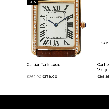
-33%
Cartier Tank Louis
Carti
18k g
€
269.00
€
179.00
€
99.9