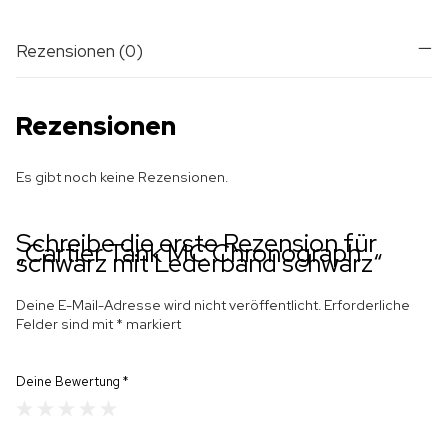
Rezensionen (0)
Rezensionen
Es gibt noch keine Rezensionen.
Schreibe die erste Rezension für
„Cartier Tank MC Chronograph
schwarz mit Lederband schwarz“
Deine E-Mail-Adresse wird nicht veröffentlicht.
Erforderliche
Felder sind mit
*
markiert
Deine Bewertung
*