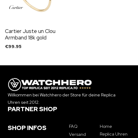
Cartier Juste un Clou
Armband 18k gold
medium
€
99.95
Willkommen bei Watchhero der Store für deine Replica
Uhren seit 2012.
PARTNER SHOP
FAQ
Home
SHOP INFOS
Replica Uhren
Versand