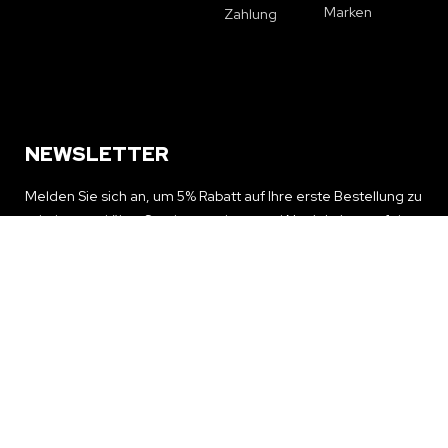
Marken
Zahlung
NEWSLETTER
Melden Sie sich an, um 5% Rabatt auf Ihre erste Bestellung zu
erhalten und über Sonderangebote und Neuigkeiten auf dem
Laufenden zu bleiben
NEWSLETTER ERHALTEN