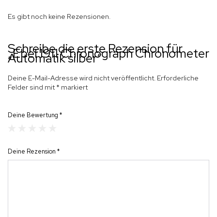
Es gibt noch keine Rezensionen.
Schreibe die erste Rezension für
„Ebel 1911 Chronograph Chronometer
Automatik silber“
Deine E-Mail-Adresse wird nicht veröffentlicht.
Erforderliche
Felder sind mit
*
markiert
Deine Bewertung
*
Deine Rezension
*