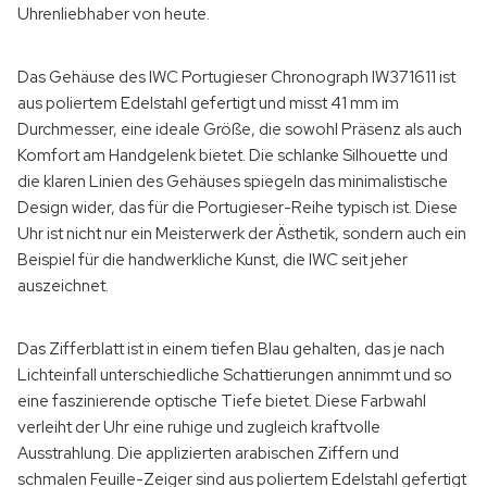
Uhrenliebhaber von heute.
Das Gehäuse des IWC Portugieser Chronograph IW371611 ist
aus poliertem Edelstahl gefertigt und misst 41 mm im
Durchmesser, eine ideale Größe, die sowohl Präsenz als auch
Komfort am Handgelenk bietet. Die schlanke Silhouette und
die klaren Linien des Gehäuses spiegeln das minimalistische
Design wider, das für die Portugieser-Reihe typisch ist. Diese
Uhr ist nicht nur ein Meisterwerk der Ästhetik, sondern auch ein
Beispiel für die handwerkliche Kunst, die IWC seit jeher
auszeichnet.
Das Zifferblatt ist in einem tiefen Blau gehalten, das je nach
Lichteinfall unterschiedliche Schattierungen annimmt und so
eine faszinierende optische Tiefe bietet. Diese Farbwahl
verleiht der Uhr eine ruhige und zugleich kraftvolle
Ausstrahlung. Die applizierten arabischen Ziffern und
schmalen Feuille-Zeiger sind aus poliertem Edelstahl gefertigt