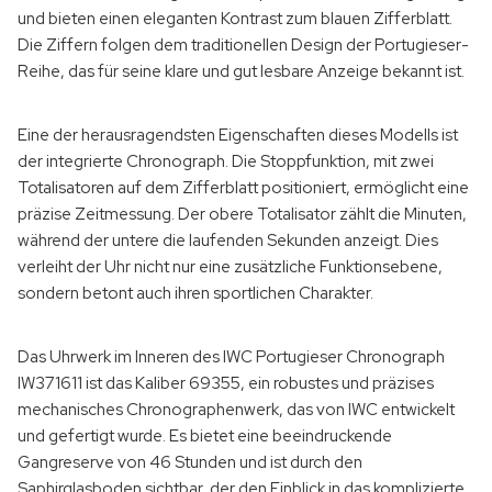
und bieten einen eleganten Kontrast zum blauen Zifferblatt.
Die Ziffern folgen dem traditionellen Design der Portugieser-
Reihe, das für seine klare und gut lesbare Anzeige bekannt ist.
Eine der herausragendsten Eigenschaften dieses Modells ist
der integrierte Chronograph. Die Stoppfunktion, mit zwei
Totalisatoren auf dem Zifferblatt positioniert, ermöglicht eine
präzise Zeitmessung. Der obere Totalisator zählt die Minuten,
während der untere die laufenden Sekunden anzeigt. Dies
verleiht der Uhr nicht nur eine zusätzliche Funktionsebene,
sondern betont auch ihren sportlichen Charakter.
Das Uhrwerk im Inneren des IWC Portugieser Chronograph
IW371611 ist das Kaliber 69355, ein robustes und präzises
mechanisches Chronographenwerk, das von IWC entwickelt
und gefertigt wurde. Es bietet eine beeindruckende
Gangreserve von 46 Stunden und ist durch den
Saphirglasboden sichtbar, der den Einblick in das komplizierte