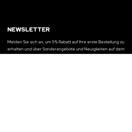
NEWSLETTER
Melden Sie sich an, um 5% Rabatt auf Ihre erste Bestellung zu
erhalten und über Sonderangebote und Neuigkeiten auf dem
Laufenden zu bleiben
NEWSLETTER ERHALTEN
© 2024 replica.to All rights reserved.