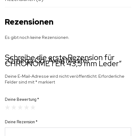
Rezensionen
Es gibt noch keine Rezensionen.
Schreibe die erste Rezension für
„Omega Co-Axial Master
CHRONOMETER 43,5 mm Leder“
Deine E-Mail-Adresse wird nicht veröffentlicht.
Erforderliche
Felder sind mit
*
markiert
Deine Bewertung
*
Deine Rezension
*