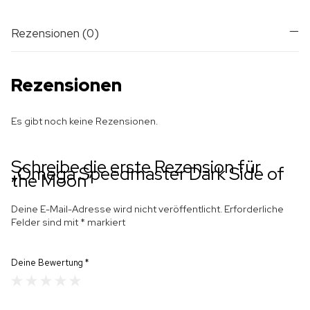
Rezensionen (0)
Rezensionen
Es gibt noch keine Rezensionen.
Schreibe die erste Rezension für
„Omega Speedmaster Dark Side of
the Moon“
Deine E-Mail-Adresse wird nicht veröffentlicht.
Erforderliche
Felder sind mit
*
markiert
Deine Bewertung
*