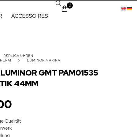
0
R
ACCESSOIRES
REPLICA UHREN
NERAI
LUMINOR MARINA
 LUMINOR GMT PAM01535
TIK 44MM
00
e Qualität
hrwerk
hlung