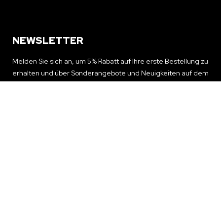
NEWSLETTER
Melden Sie sich an, um 5% Rabatt auf Ihre erste Bestellung zu
erhalten und über Sonderangebote und Neuigkeiten auf dem
Laufenden zu bleiben
NEWSLETTER ERHALTEN
© 2024 replica.to All rights reserved.