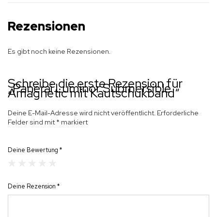
Rezensionen
Es gibt noch keine Rezensionen.
Schreibe die erste Rezension für
„Panerai Luminor Submersible
Amagnetic mit Kautschukband“
Deine E-Mail-Adresse wird nicht veröffentlicht.
Erforderliche
Felder sind mit
*
markiert
Deine Bewertung
*
Deine Rezension
*