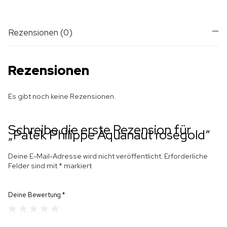
Rezensionen (0)
Rezensionen
Es gibt noch keine Rezensionen.
Schreibe die erste Rezension für
„Patek Philippe Aquanaut rosegold“
Deine E-Mail-Adresse wird nicht veröffentlicht.
Erforderliche
Felder sind mit
*
markiert
Deine Bewertung
*