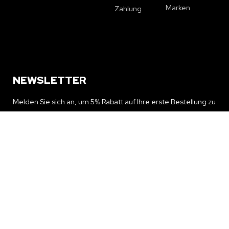
Marken
Zahlung
NEWSLETTER
Melden Sie sich an, um 5% Rabatt auf Ihre erste Bestellung zu
erhalten und über Sonderangebote und Neuigkeiten auf dem
Laufenden zu bleiben
NEWSLETTER ERHALTEN