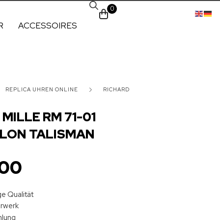
0
R
ACCESSOIRES
REPLICA UHREN ONLINE
RICHARD
MILLE RM 71-01
LON TALISMAN
.00
e Qualität
hrwerk
hlung