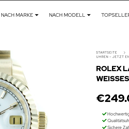
NACH MARKE
NACH MODELL
TOPSELLE
STARTSEITE
UHREN – JETZT 
ROLEX L
WEISSES
€
249.
Hochwertig
Qualitätsu
Sichere Za