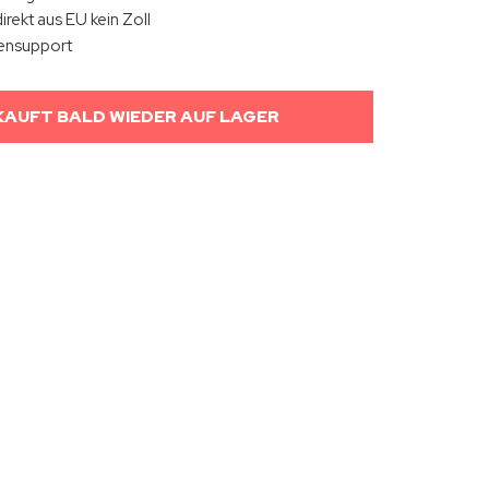
irekt aus EU kein Zoll
ensupport
AUFT BALD WIEDER AUF LAGER