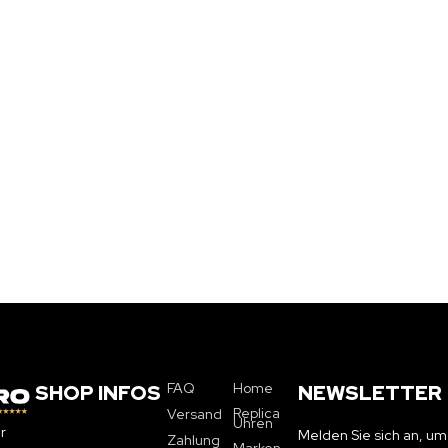
FAQ
Home
SHOP INFOS
NEWSLETTER
Replica
Versand
Uhren
r
Melden Sie sich an, um
Zahlung