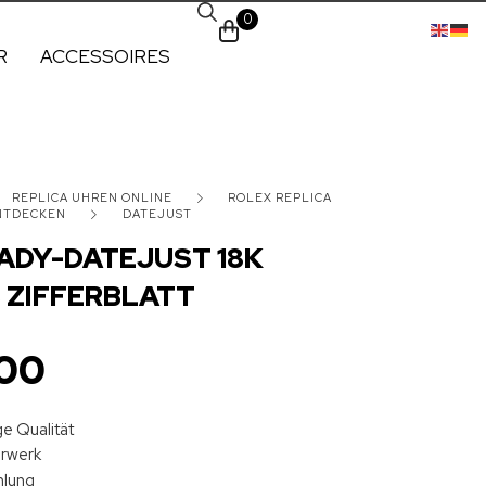
0
R
ACCESSOIRES
REPLICA UHREN ONLINE
ROLEX REPLICA
ENTDECKEN
DATEJUST
ADY-DATEJUST 18K
 ZIFFERBLATT
00
e Qualität
hrwerk
hlung