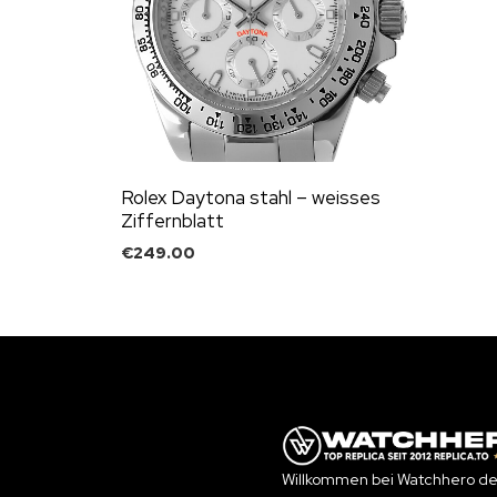
Rolex Daytona stahl – weisses
Ziffernblatt
€
249.00
Willkommen bei Watchhero de