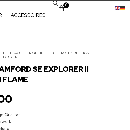
0
R
ACCESSOIRES
REPLICA UHREN ONLINE
ROLEX REPLICA
ENTDECKEN
AMFORD SE EXPLORER II
H FLAME
00
e Qualität
hrwerk
hlung