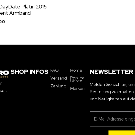
DayDate Platin 2015
dent Armband
00
FAQ
Home
SHOP INFOS
NEWSLETTER
Replica
Versand
Uhren
r
Melden Sie sich an, um
Zahlung
Marken
seit
Bestellung zu erhalte
und Neuigkeiten auf d