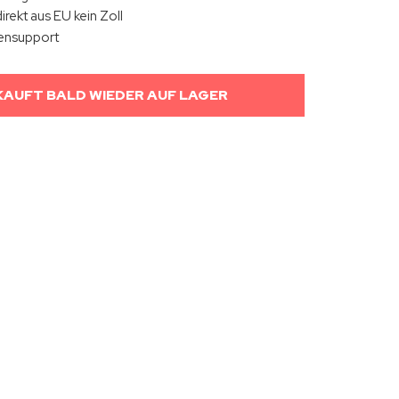
irekt aus EU kein Zoll
ensupport
AUFT BALD WIEDER AUF LAGER