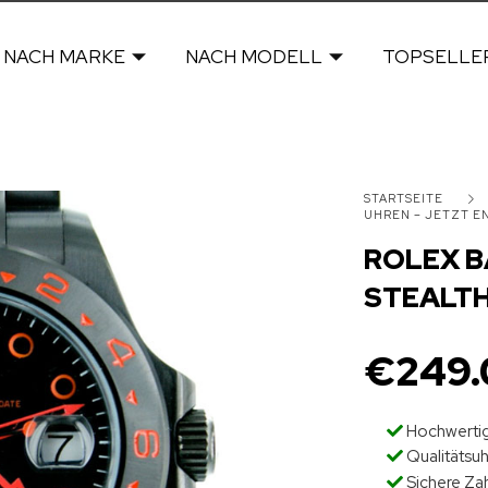
NACH MARKE
NACH MODELL
TOPSELLE
STARTSEITE
UHREN – JETZT 
ROLEX B
STEALT
€
249.
Hochwertig
Qualitätsu
Sichere Za