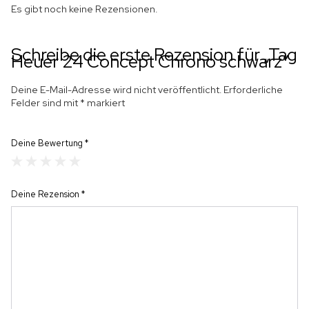
Es gibt noch keine Rezensionen.
Schreibe die erste Rezension für „Tag
Heuer 24 Concept Chrono schwarz“
Deine E-Mail-Adresse wird nicht veröffentlicht.
Erforderliche
Felder sind mit
*
markiert
Deine Bewertung
*
Deine Rezension
*