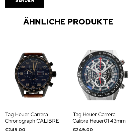
ÄHNLICHE PRODUKTE
Tag Heuer Carrera
Tag Heuer Carrera
Chronograph CALIBRE
Calibre Heuer01 43mm
16 43mm
€
249.00
€
249.00