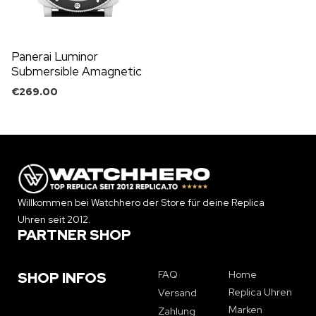
Panerai Luminor
Submersible Amagnetic
mit Kautschukband
€
269.00
Willkommen bei Watchhero der Store für deine Replica
Uhren seit 2012.
PARTNER SHOP
FAQ
Home
SHOP INFOS
Replica Uhren
Versand
Marken
Zahlung