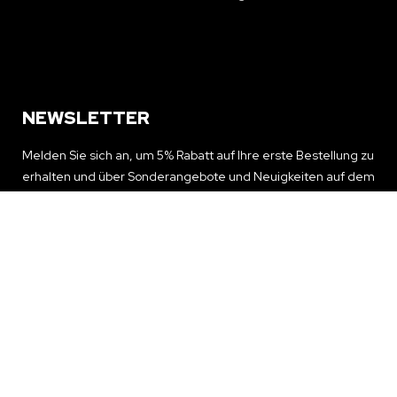
NEWSLETTER
Melden Sie sich an, um 5% Rabatt auf Ihre erste Bestellung zu
erhalten und über Sonderangebote und Neuigkeiten auf dem
Laufenden zu bleiben
NEWSLETTER ERHALTEN