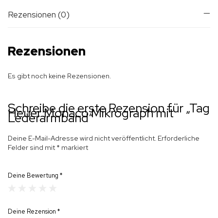
Rezensionen (0)
Rezensionen
Es gibt noch keine Rezensionen.
Schreibe die erste Rezension für „Tag
Heuer Monaco Mikrograph mit
Lederarmband“
Deine E-Mail-Adresse wird nicht veröffentlicht.
Erforderliche
Felder sind mit
*
markiert
Deine Bewertung
*
Deine Rezension
*