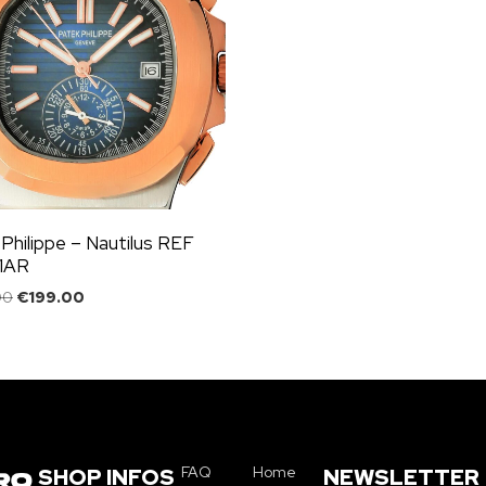
Philippe – Nautilus REF
1AR
00
€
199.00
FAQ
Home
SHOP INFOS
NEWSLETTER