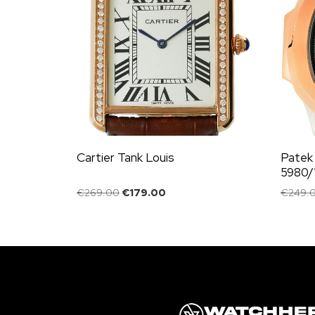
Cartier Tank Louis
Patek 
5980/
€
269.00
€
179.00
€
249.