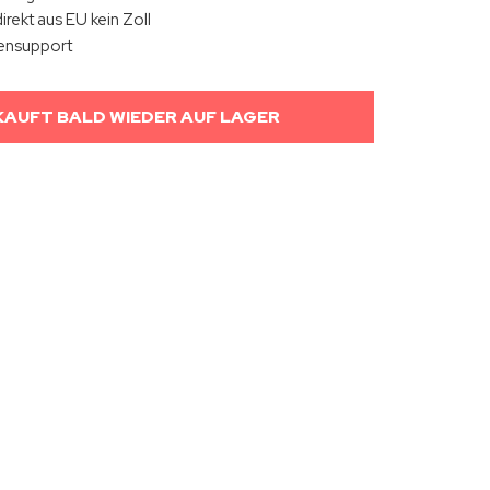
irekt aus EU kein Zoll
ensupport
AUFT BALD WIEDER AUF LAGER