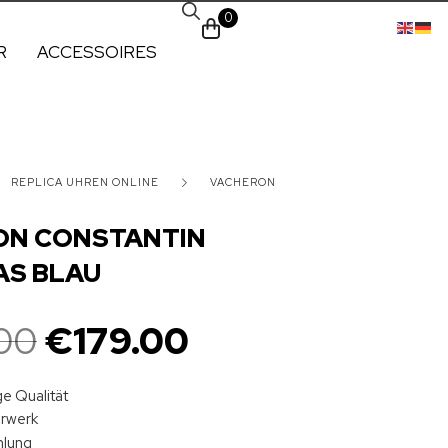
0
R
ACCESSOIRES
REPLICA UHREN ONLINE
VACHERON
ON CONSTANTIN
AS BLAU
00
€
179.00
e Qualität
hrwerk
hlung