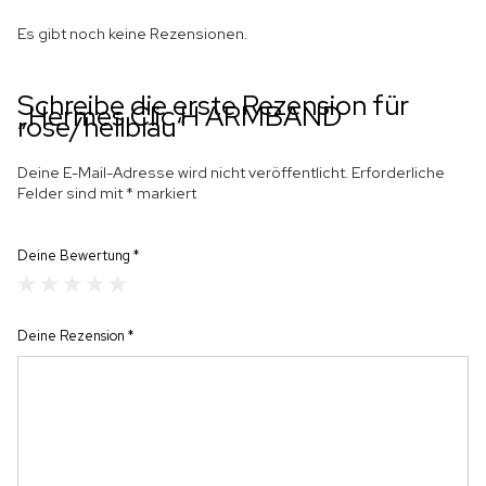
Es gibt noch keine Rezensionen.
Schreibe die erste Rezension für
„Hermes Clic H ARMBAND
rose/hellblau“
Deine E-Mail-Adresse wird nicht veröffentlicht.
Erforderliche
Felder sind mit
*
markiert
Deine Bewertung
*
Deine Rezension
*