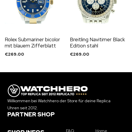
Rolex Submariner bicolor
Breitling Navitimer Black
mit blauem Zifferblatt
Edition stahl
€
269.00
€
269.00
Willkommen bei Watchhero der Store für deine Replica
Uhren seit 2012.
PARTNER SHOP
FAQ
Home