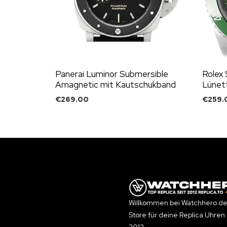
Panerai Luminor Submersible
Rolex 
Amagnetic mit Kautschukband
Lünett
€
269.00
€
259.
Willkommen bei Watchhero de
Store für deine Replica Uhren 