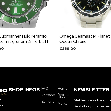
Submariner Hulk Keramik-
Omega Seamaster Planet
e mit grünem Zifferblatt
Ocean Chrono
00
€
269.00
FAQ
Home
SHOP INFOS
NEWSLETTER
Replica
Versand
Uhren
r
Melden Sie sich an, um
Zahlung
Marken
seit
Bestellung zu erhalte