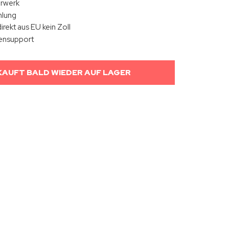
hrwerk
hlung
irekt aus EU kein Zoll
ensupport
AUFT BALD WIEDER AUF LAGER