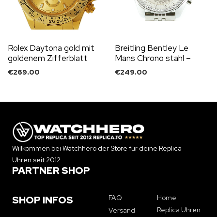
Rolex Daytona gold mit
Breitling Bentley Le
goldenem Zifferblatt
Mans Chrono stahl –
silbernes Ziffernblatt
€
269.00
€
249.00
Willkommen bei Watchhero der Store für deine Replica
Uhren seit 2012.
PARTNER SHOP
FAQ
Home
SHOP INFOS
Replica Uhren
Versand