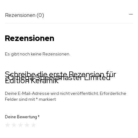
Rezensionen (0)
Rezensionen
Es gibt noch keine Rezensionen.
Schreibe die erste Rezension für
„Omega Speedmaster Limited
Edition Keramik“
Deine E-Mail-Adresse wird nicht veröffentlicht.
Erforderliche
Felder sind mit
*
markiert
Deine Bewertung
*