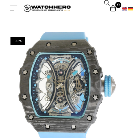
0
-33%