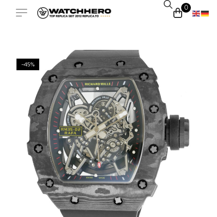
0
-45%