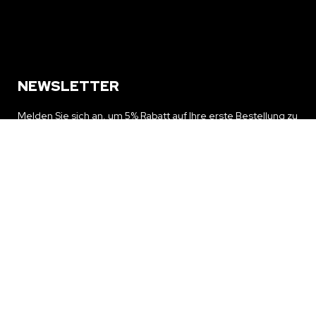
NEWSLETTER
Melden Sie sich an, um 5% Rabatt auf Ihre erste Bestellung zu
erhalten und über Sonderangebote und Neuigkeiten auf dem
Laufenden zu bleiben
NEWSLETTER ERHALTEN
© 2024 replica.to All rights reserved.