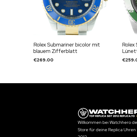
Rolex Submariner bicolor mit
Rolex 
blauem Zifferblatt
Lünett
€
269.00
€
259.
Willkommen bei Watchhero de
Store für deine Replica Uhren 