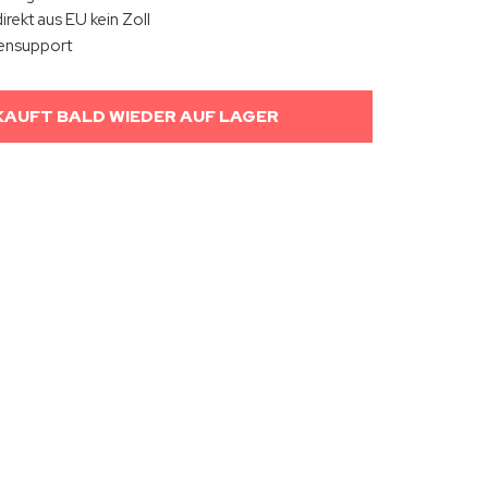
irekt aus EU kein Zoll
ensupport
AUFT BALD WIEDER AUF LAGER