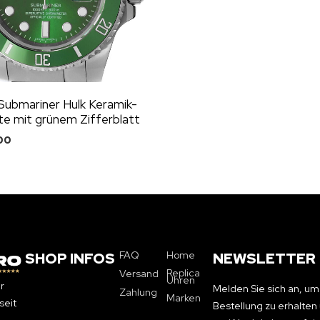
Submariner Hulk Keramik-
e mit grünem Zifferblatt
00
FAQ
Home
SHOP INFOS
NEWSLETTER
Replica
Versand
Uhren
r
Melden Sie sich an, um
Zahlung
Marken
seit
Bestellung zu erhalte